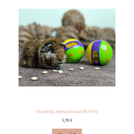
Skanėstų kamuoliukas PA 4730
5,99
€