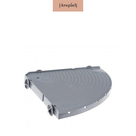
Į krepšelį