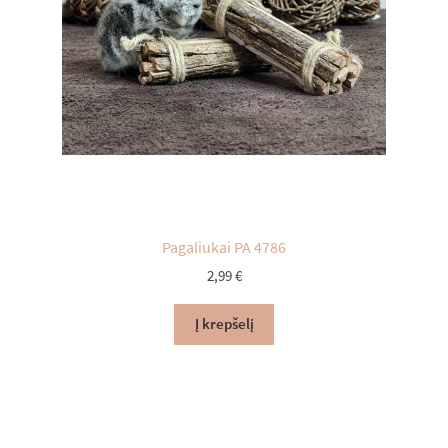
Pagaliukai PA 4786
2,99
€
Į krepšelį