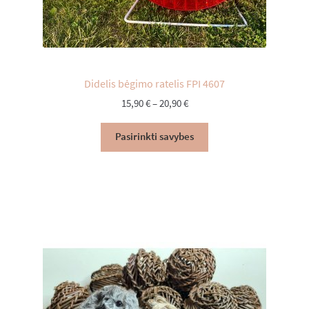
Didelis bėgimo ratelis FPI 4607
Price
15,90
€
–
20,90
€
range:
15,90 €
Pasirinkti savybes
through
20,90 €