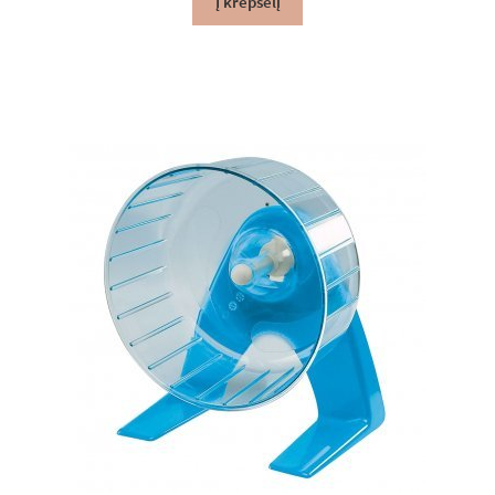
Į krepšelį