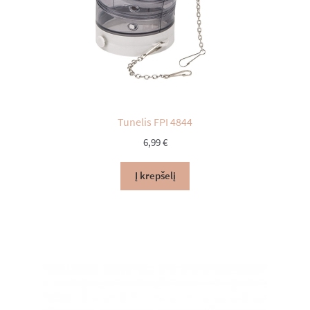
Tunelis FPI 4844
6,99
€
Į krepšelį