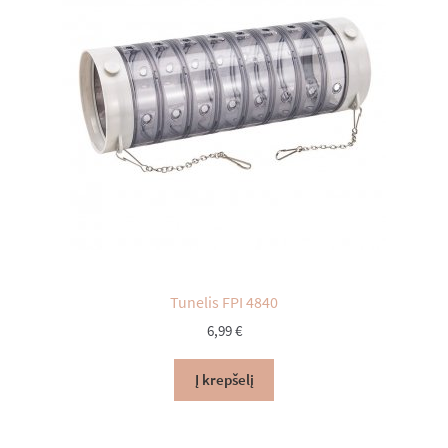
Tunelis FPI 4840
6,99
€
Į krepšelį