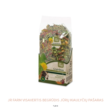
Apmokėjimas
JR FARM VISAVERTIS BEGRŪDIS JŪRŲ KIAULYČIŲ PAŠARAS
7,29
€