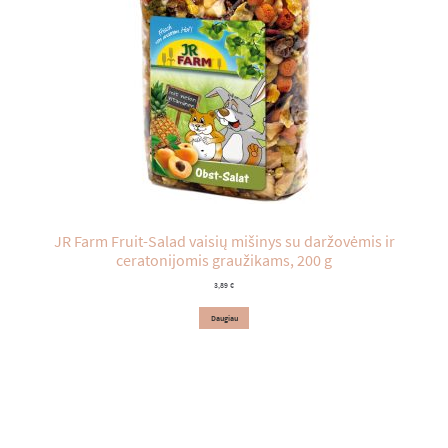
JR Farm Fruit-Salad vaisių mišinys su daržovėmis ir
ceratonijomis graužikams, 200 g
3,89
€
Daugiau