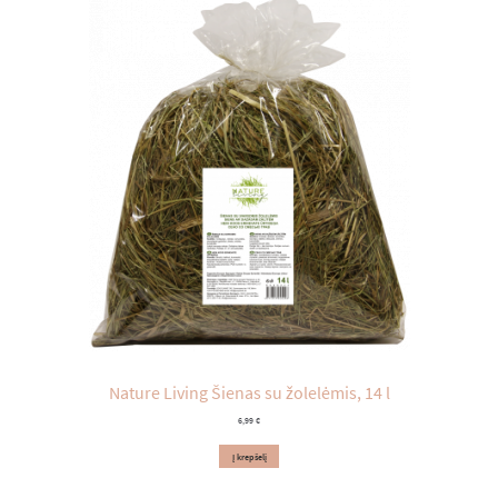
Nature Living Šienas su žolelėmis, 14 l
6,99
€
Į krepšelį