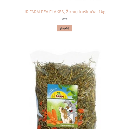
JR FARM PEA FLAKES, Žirnių traškučiai 1kg
6,99
€
Į krepšelį