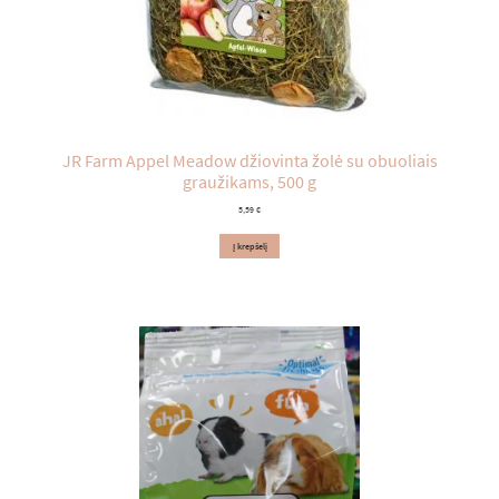
JR Farm Appel Meadow džiovinta žolė su obuoliais
graužikams, 500 g
5,59
€
Į krepšelį