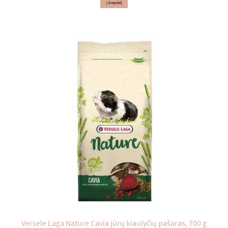
Į krepšelį
Versele Laga Nature Cavia jūrų kiaulyčių pašaras, 700 g