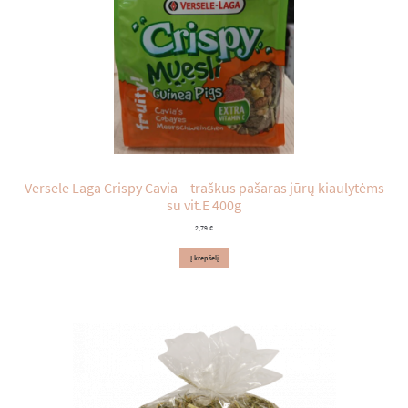
Versele Laga Crispy Cavia – traškus pašaras jūrų kiaulytėms
su vit.E 400g
2,79
€
Į krepšelį