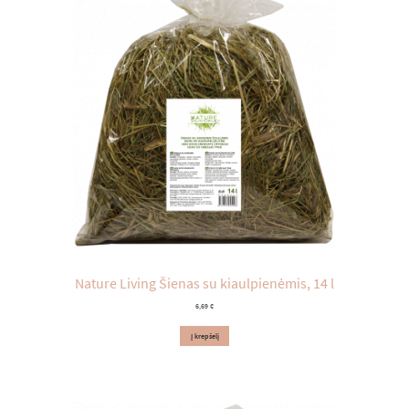
Nature Living Šienas su kiaulpienėmis, 14 l
6,69
€
Į krepšelį