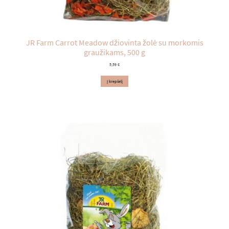
JR Farm Carrot Meadow džiovinta žolė su morkomis
graužikams, 500 g
5,59
€
Į krepšelį