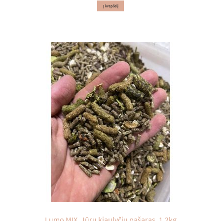
Į krepšelį
Lumo MIX. Jūrų kiaulyčių pašaras. 1,2kg