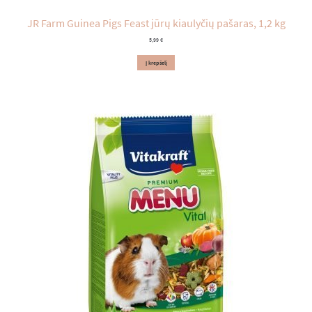
JR Farm Guinea Pigs Feast jūrų kiaulyčių pašaras, 1,2 kg
5,99
€
Į krepšelį