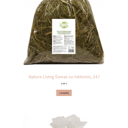
Nature Living Šienas su mėtomis, 14 l
6,69
€
Į krepšelį