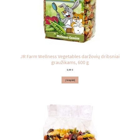
JR Farm Wellness Vegetables daržovių dribsniai
graužikams, 600 g
6,99
€
Į krepšelį