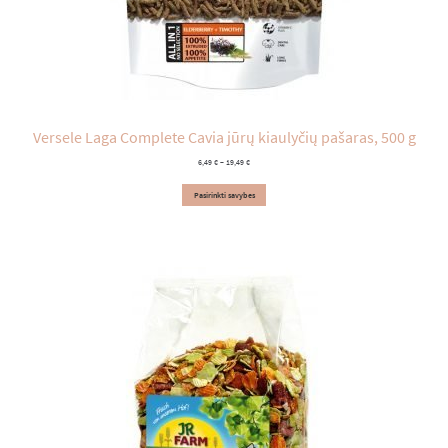
Versele Laga Complete Cavia jūrų kiaulyčių pašaras, 500 g
Price
6,49
€
–
19,49
€
range:
6,49 €
Pasirinkti savybes
through
19,49 €