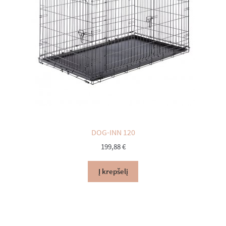
DOG-INN 120
199,88
€
Į krepšelį