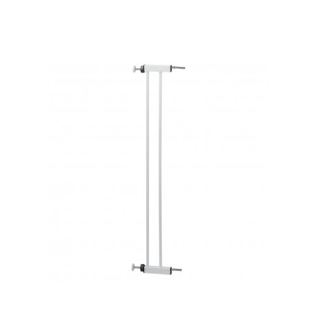
Šunų transportavimui
Palutės
Šampūnai ir kita kosmetika
Išskleist
Katėms
sub-
menu
Mano paskyra
Lumas*LT Rekomenduoja
Krepšelis
Apmokėjimas