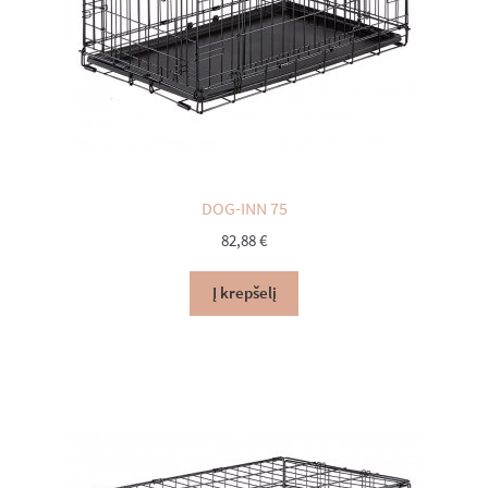
DOG-INN 75
82,88
€
Į krepšelį