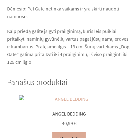
Dėmesio: Pet Gate netinka vaikams ir yra skirti naudoti
namuose.
Kaip priedą galite įsigyti prailginimą, kuris leis puikiai
pritaikyti naminių gyvūnėlių vartus pagal jūsų namų erdves
ir kambarius. Pratęsimo ilgis – 13 cm. Šunų varteliams „Dog
Gate” galima pritaikyti iki 4 prailginimų, iš viso prailginti iki
125 cm ilgio.
Panašūs produktai
ANGEL BEDDING
40,99
€