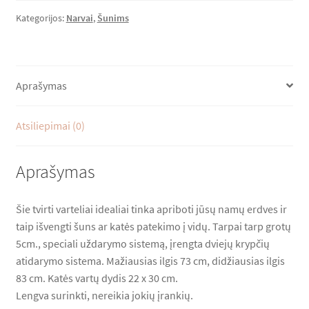
durų
Kategorijos:
Narvai
,
Šunims
Lumas*LT Rekomenduoja
-
PET
Krepšelis
GATE
Aprašymas
Apmokėjimas
Atsiliepimai (0)
Aprašymas
Šie tvirti varteliai idealiai tinka apriboti jūsų namų erdves ir
taip išvengti šuns ar katės patekimo į vidų. Tarpai tarp grotų
5cm., speciali uždarymo sistemą, įrengta dviejų krypčių
atidarymo sistema. Mažiausias ilgis 73 cm, didžiausias ilgis
83 cm. Katės vartų dydis 22 x 30 cm.
Lengva surinkti, nereikia jokių įrankių.