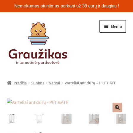
Nemokamas siuntimas perkant už 39 eurų ir daugiau !
Pereiti
Pereiti
Meniu
prie
prie
meniu
turinio
Išskleist
Jūrų kiaulytės
sub-
Pradžia
Šunims
Narvai
Varteliai ant durų – PET GATE
menu
Išskleist
Žiurkėnai
sub-
menu
Išskleist
Šinšilos
sub-
🔍
menu
Išskleist
Triušiai
sub-