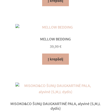
Į krepšelį
MELLOW BEDDING
39,99
€
Į krepšelį
MISOKO&CO ŠUNŲ DAUGKARTINĖ PALA, alyvinė (S,M,L
dydis)