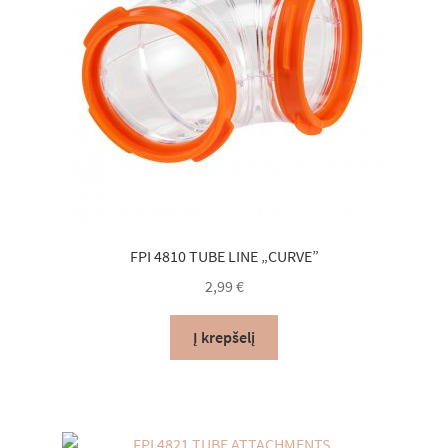
FPI 4810 TUBE LINE „CURVE”
2,99
€
Į krepšelį