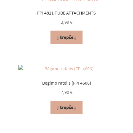
FPI 4821 TUBE ATTACHMENTS
2,99
€
Į krepšelį
Bėgimo ratelis (FPI 4606)
7,90
€
Į krepšelį