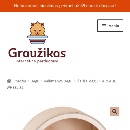
Nemokamas siuntimas perkant už 39 eurų ir daugiau !
Pereiti
Pereiti
Meniu
prie
prie
meniu
turinio
Išskleist
Jūrų kiaulytės
sub-
Pradžia
Degu
Reikmenys Degu
Žaislai degu
ARCADE
menu
Išskleist
WHEEL 32
Žiurkėnai
sub-
menu
Išskleist
Šinšilos
sub-
menu
Išskleist
Triušiai
🔍
sub-