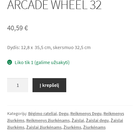
ARCADE WHEEL 32
Lumas*LT Rekomenduoja
40,59
€
Krepšelis
Apmokėjimas
Dydis: 12,8 x 35,5 cm, skersmuo 32,5 cm
Liko tik 1 (galime užsakyti)
produkto
Į krepšelį
kiekis:
ARCADE
WHEEL
32
Kategorijų:
Bėgimo rateliai
,
Degu
,
Reikmenys Degu
,
Reikmenys
žiurkėms
,
Reikmenys žiurkėnams
,
Žaislai
,
Žaislai degu
,
Žaislai
žiurkėms
,
Žaislai žiurkėnams
,
Žiurkėms
,
Žiurkėnams