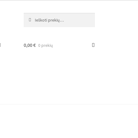
Ieškoti:
Ieškoti
0,00
€
0 prekių