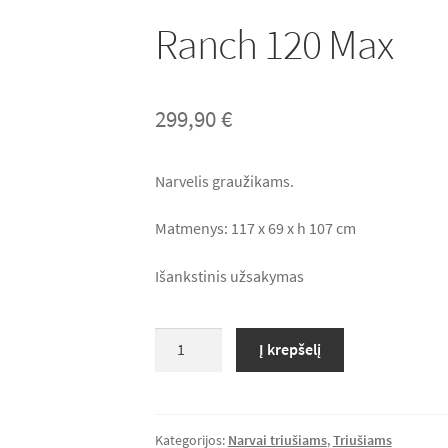
Ranch 120 Max
299,90
€
Narvelis graužikams.
Matmenys: 117 x 69 x h 107 cm
Išankstinis užsakymas
produkto
Į krepšelį
kiekis:
Ranch
120
Max
Kategorijos:
Narvai triušiams
,
Triušiams