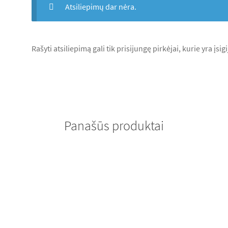
Atsiliepimų dar nėra.
Rašyti atsiliepimą gali tik prisijungę pirkėjai, kurie yra įsig
Panašūs produktai