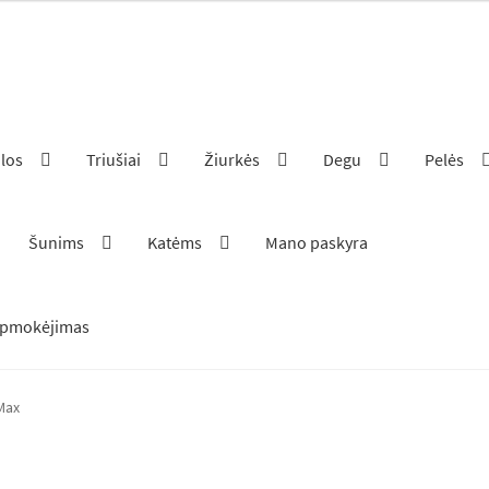
ilos
Triušiai
Žiurkės
Degu
Pelės
Šunims
Katėms
Mano paskyra
pmokėjimas
Max