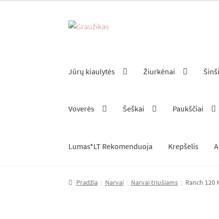
Pereiti
Pereiti
prie
prie
meniu
turinio
Jūrų kiaulytės
Žiurkėnai
Šinš
Voverės
Šeškai
Paukščiai
Lumas*LT Rekomenduoja
Krepšelis
A
Pradžia
Narvai
Narvai triušiams
Ranch 120 