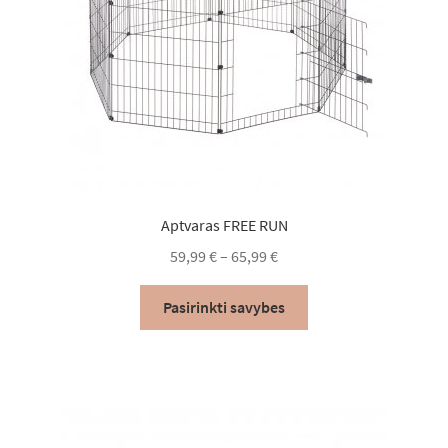
Aptvaras FREE RUN
Price
59,99
€
–
65,99
€
range:
This
59,99 €
Pasirinkti savybes
product
through
has
65,99 €
multiple
variants.
The
options