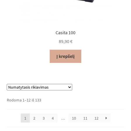
Casita 100
89,90
€
Į krepšelį
Rodoma 1–12 iš 133
1
2
3
4
…
10
11
12