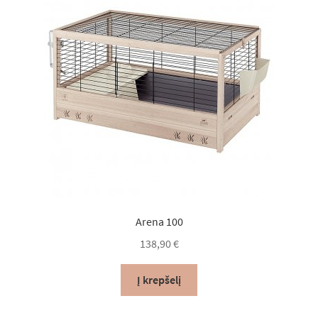
may
be
chosen
on
the
product
page
Arena 100
138,90
€
Į krepšelį