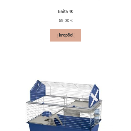
Baita 40
69,00
€
Į krepšelį