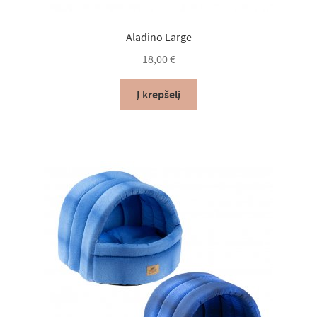
Lumas*LT Rekomenduoja
Aladino Large
18,00
€
Krepšelis
Į krepšelį
Apmokėjimas