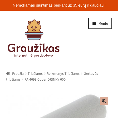
Nemokamas siuntimas perkant už 39 eurų ir daugiau !
Pereiti
Pereiti
Meniu
prie
prie
meniu
turinio
Išskleist
Jūrų kiaulytės
sub-
Pradžia
Triušiams
Reikmenys Triušiams
Gertuvės
menu
Išskleist
triušiams
PA 4693 Cover DRINKY 600
Žiurkėnai
sub-
menu
Išskleist
Šinšilos
sub-
menu
Išskleist
Triušiai
🔍
sub-