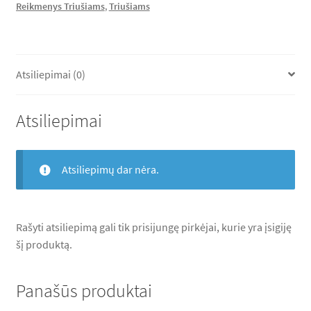
Reikmenys Triušiams
,
Triušiams
600
Atsiliepimai (0)
Atsiliepimai
Atsiliepimų dar nėra.
Rašyti atsiliepimą gali tik prisijungę pirkėjai, kurie yra įsigiję
šį produktą.
Panašūs produktai