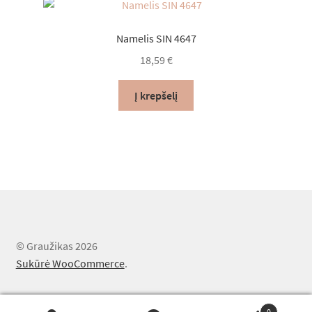
Namelis SIN 4647
18,59
€
Į krepšelį
© Graužikas 2026
Sukūrė WooCommerce
.
0