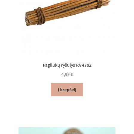
Pagliukų ryšulys PA 4782
4,99
€
Į krepšelį