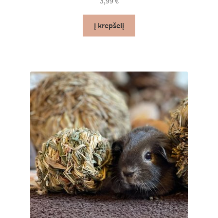
3,99
€
Lumas*LT Rekomenduoja
Į krepšelį
Krepšelis
Apmokėjimas