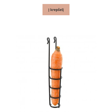
Į krepšelį