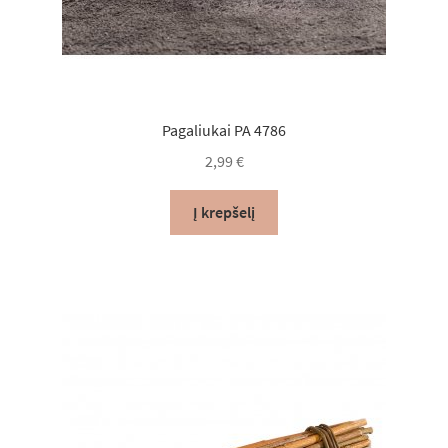
Pagaliukai PA 4786
2,99
€
Į krepšelį