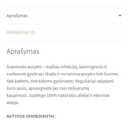
Aprašymas
Atsiliepimai (0)
Aprašymas
Švaresnės ausytės – mažiau infekcijų, laimingesnis ir
sveikesnis gyvūnas! Išvalo ir nuramina ausytes tiek šunims,
tiek katėms, tiek kitiems gyvūnams! Reguliariai valydami
šuns ausis, apsaugosite jas nuo nešvarumų
kaupimosi. Sudėtyje 100% natūralūs aliejai ir eteriniai
aliejai.
AKTYVŪS INGREDIENTAI
: