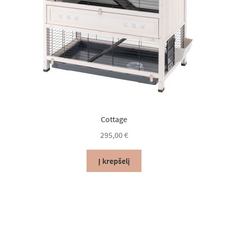
Cottage
295,00
€
Į krepšelį