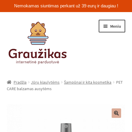
Nemokamas siuntimas perkant už 39 eurų ir daugiau !
Pereiti
Pereiti
Meniu
prie
prie
meniu
turinio
Išskleist
Jūrų kiaulytės
sub-
Pradžia
Jūrų kiaulytėms
Šampūnai ir kita kosmetika
PET
menu
Išskleist
CARE balzamas ausytėms
Žiurkėnai
sub-
menu
Išskleist
Šinšilos
sub-
menu
Išskleist
Triušiai
🔍
sub-