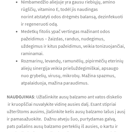
Nimbamedžio aliejuje yra gausu riebiųjų, amino
rūgščių, vitamino E, todėl jis naudingas
norint atstatyti odos drėgmės balansą, dezinfekuoti
ir regeneruoti odą.
Medetkų fitolis ypač vertingas mažinant odos
pažeidimus – žaizdas, randus, nudegimus,
uždegimus ir kitus pažeidimus, veikia tonizuojančiai,
raminamai.
Rozmarinų, levandų, ramunėlių, pipirmėčių eterinių
aliejų sinergija veikia priešuždegimiškai, apsaugo
nuo grybelių, virusų, mikrobų. Mažina spazmus,
atpalaiduoja, mažina paraudimus.
NAUDOJIMAS
: Užlašinkite ausų balzamo ant vatos diskelio
ir kruopščiai nuvalykite vidinę ausies dalį. Esant stipriai
užterštoms ausims, įlašinkite kelis ausų balzamo lašus į ausį
ir pamasažuokite. Dažnu atveju šuo, purtydamas galvą,
pats pašalins ausų balzamo perteklių iš ausies, o kartu ir