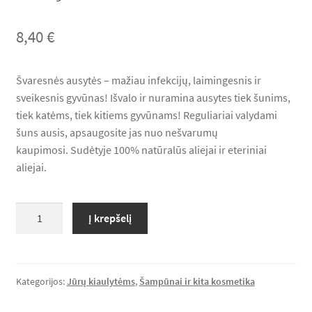
Lumas*LT Rekomenduoja
8,40
€
Krepšelis
Švaresnės ausytės – mažiau infekcijų, laimingesnis ir
sveikesnis gyvūnas! Išvalo ir nuramina ausytes tiek šunims,
Apmokėjimas
tiek katėms, tiek kitiems gyvūnams! Reguliariai valydami
šuns ausis, apsaugosite jas nuo nešvarumų
kaupimosi. Sudėtyje 100% natūralūs aliejai ir eteriniai
aliejai.
produkto
Į krepšelį
kiekis:
PET
CARE
balzamas
Kategorijos:
Jūrų kiaulytėms
,
Šampūnai ir kita kosmetika
ausytėms