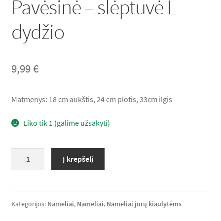
Pavėsinė – slėptuvė L
Lumas*LT Rekomenduoja
dydžio
Krepšelis
9,99
€
Apmokėjimas
Matmenys: 18 cm aukštis, 24 cm plotis, 33cm ilgis
Liko tik 1 (galime užsakyti)
produkto
Į krepšelį
kiekis:
Pavėsinė
-
slėptuvė
Kategorijos:
Nameliai
,
Nameliai
,
Nameliai jūrų kiaulytėms
L