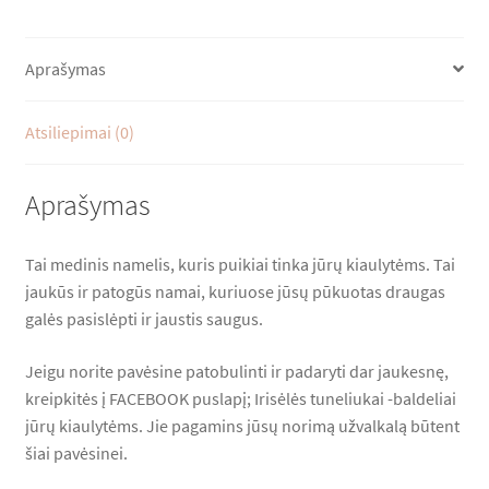
dydžio
Aprašymas
Atsiliepimai (0)
Aprašymas
Tai medinis namelis, kuris puikiai tinka jūrų kiaulytėms. Tai
jaukūs ir patogūs namai, kuriuose jūsų pūkuotas draugas
galės pasislėpti ir jaustis saugus.
Jeigu norite pavėsine patobulinti ir padaryti dar jaukesnę,
kreipkitės į FACEBOOK puslapį; Irisėlės tuneliukai -baldeliai
jūrų kiaulytėms. Jie pagamins jūsų norimą užvalkalą būtent
šiai pavėsinei.