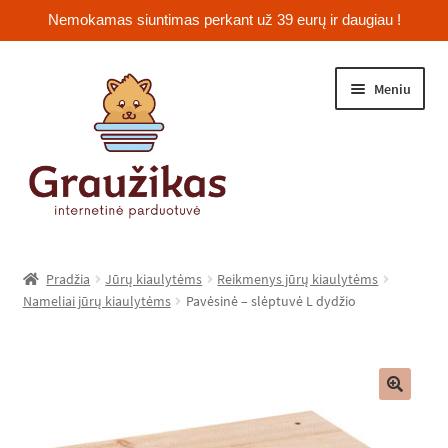
Nemokamas siuntimas perkant už 39 eurų ir daugiau !
Pereiti
Pereiti
Meniu
prie
prie
meniu
turinio
Išskleist
Jūrų kiaulytės
sub-
Pradžia
Jūrų kiaulytėms
Reikmenys jūrų kiaulytėms
menu
Išskleist
Nameliai jūrų kiaulytėms
Pavėsinė – slėptuvė L dydžio
Žiurkėnai
sub-
menu
Išskleist
Šinšilos
sub-
menu
Išskleist
Triušiai
🔍
sub-