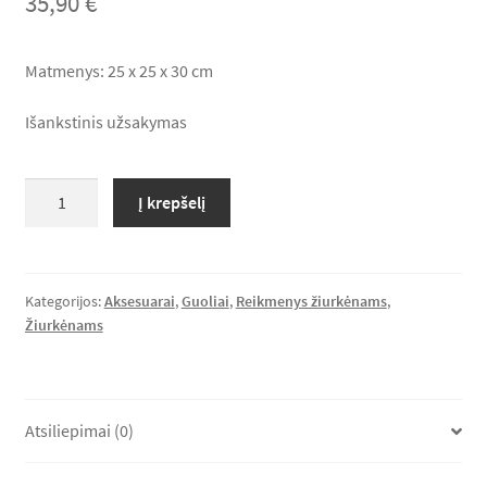
35,90
€
Lumas*LT Rekomenduoja
Matmenys: 25 x 25 x 30 cm
Krepšelis
Išankstinis užsakymas
Apmokėjimas
produkto
Į krepšelį
kiekis:
L104
Žiurkėno
lizdas
Kategorijos:
Aksesuarai
,
Guoliai
,
Reikmenys žiurkėnams
,
Žiurkėnams
Atsiliepimai (0)