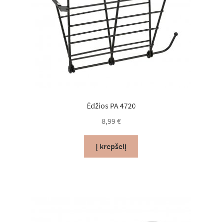
Ėdžios PA 4720
8,99
€
Į krepšelį