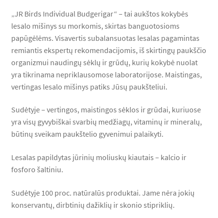
„JR Birds Individual Budgerigar“ – tai aukštos kokybės
lesalo mišinys su morkomis, skirtas banguotosioms
papūgėlėms. Visavertis subalansuotas lesalas pagamintas
remiantis ekspertų rekomendacijomis, iš skirtingų paukščio
organizmui naudingų sėklų ir grūdų, kurių kokybė nuolat
yra tikrinama nepriklausomose laboratorijose. Maistingas,
vertingas lesalo mišinys patiks Jūsų paukšteliui.
Sudėtyje – vertingos, maistingos sėklos ir grūdai, kuriuose
yra visų gyvybiškai svarbių medžiagų, vitaminų ir mineralų,
būtinų sveikam paukštelio gyvenimui palaikyti.
Lesalas papildytas jūrinių moliuskų kiautais – kalcio ir
fosforo šaltiniu.
Sudėtyje 100 proc. natūralūs produktai. Jame nėra jokių
konservantų, dirbtinių dažiklių ir skonio stipriklių.