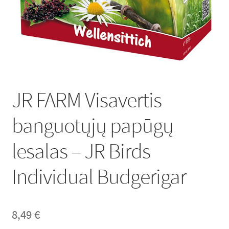
Lumas*LT Rekomenduoja
Krepšelis
Apmokėjimas
JR FARM Visavertis
banguotųjų papūgų
lesalas – JR Birds
Individual Budgerigar
8,49
€