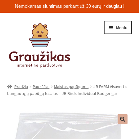
Nemokamas siuntimas perkant už 39 eurų ir daugiau !
Pereiti
Pereiti
Meniu
prie
prie
meniu
turinio
Išskleist
Jūrų kiaulytės
sub-
Pradžia
Paukščiai
Maistas papūgoms
JR FARM Visavertis
menu
Išskleist
banguotųjų papūgų lesalas – JR Birds Individual Budgerigar
Žiurkėnai
sub-
menu
Išskleist
Šinšilos
sub-
menu
Išskleist
Triušiai
🔍
sub-