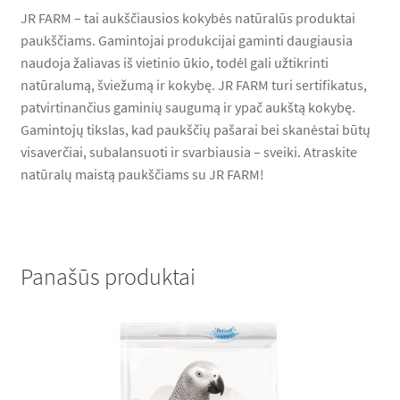
JR FARM – tai aukščiausios kokybės natūralūs produktai
paukščiams. Gamintojai produkcijai gaminti daugiausia
naudoja žaliavas iš vietinio ūkio, todėl gali užtikrinti
natūralumą, šviežumą ir kokybę. JR FARM turi sertifikatus,
patvirtinančius gaminių saugumą ir ypač aukštą kokybę.
Gamintojų tikslas, kad paukščių pašarai bei skanėstai būtų
visaverčiai, subalansuoti ir svarbiausia – sveiki. Atraskite
natūralų maistą paukščiams su JR FARM!
Panašūs produktai