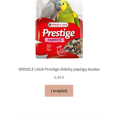
VERSELE LAGA Prestige didelių papūgų lesalas
6,49
€
Į krepšelį