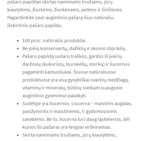
pašaro papildas skirtas naminiams triušiams, jūrų
kiaulytėms, žiurkėms, žiurkėnams, pelėms ir šinšiloms.
Pagardinkite savo augintinio pašarą šiuo natūraliu,
išskirtiniu pašaro papildu.
100 proc. natūralūs produktai.
Be jokių konservantų, dažiklių ir skonio stipriklių.
Pašaro papildą sudaro traškūs, gardūs iš įvairių
daržovių (kukurūzų, burokėlių, morkų) ir liucernos
pagaminti kamuoliukai. Šiuose natūraliuose
produktuose yra visų gyvybiškai svarbių medžiagų,
vitaminų ir mineralų, būtinų sveikam suaugusio
augintinio gyvenimui palaikyti.
Sudėtyje yra liucernos. Liucerna – maistinis augalas,
pasižymintis ir maistinėmis, ir gydomosiomis
savybėmis. Be to, liucerna turi daug ląstelienos, dėl
kurios šis pašaras yra lengvai virškinamas.
Skirta naminiams triušiams, jūrų kiaulytėms,