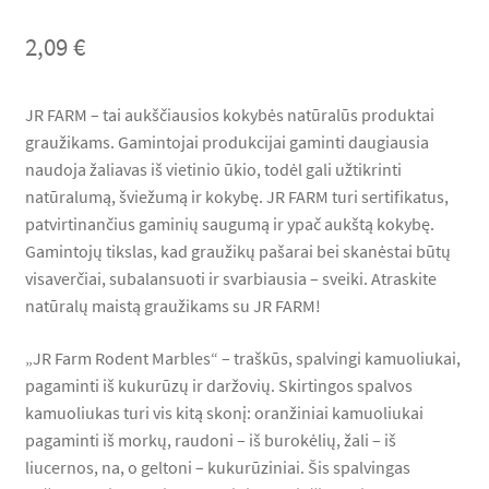
2,09
€
JR FARM – tai aukščiausios kokybės natūralūs produktai
graužikams. Gamintojai produkcijai gaminti daugiausia
naudoja žaliavas iš vietinio ūkio, todėl gali užtikrinti
natūralumą, šviežumą ir kokybę. JR FARM turi sertifikatus,
patvirtinančius gaminių saugumą ir ypač aukštą kokybę.
Gamintojų tikslas, kad graužikų pašarai bei skanėstai būtų
visaverčiai, subalansuoti ir svarbiausia – sveiki. Atraskite
natūralų maistą graužikams su JR FARM!
„JR Farm Rodent Marbles“ – traškūs, spalvingi kamuoliukai,
pagaminti iš kukurūzų ir daržovių. Skirtingos spalvos
kamuoliukas turi vis kitą skonį: oranžiniai kamuoliukai
pagaminti iš morkų, raudoni – iš burokėlių, žali – iš
liucernos, na, o geltoni – kukurūziniai. Šis spalvingas