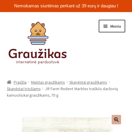
Nemokamas siuntimas perkant už 39 eurų ir daugiau !
Pereiti
Pereiti
Meniu
prie
prie
meniu
turinio
Išskleist
Jūrų kiaulytės
sub-
Pradžia
Maistas graužikams
Skanėstai graužikams
menu
Išskleist
Skanėstai triušiams
JR Farm Rodent Marbles traškūs daržovių
Žiurkėnai
kamuoliukai graužikams, 70 g
sub-
menu
Išskleist
Šinšilos
sub-
menu
Išskleist
Triušiai
sub-
🔍