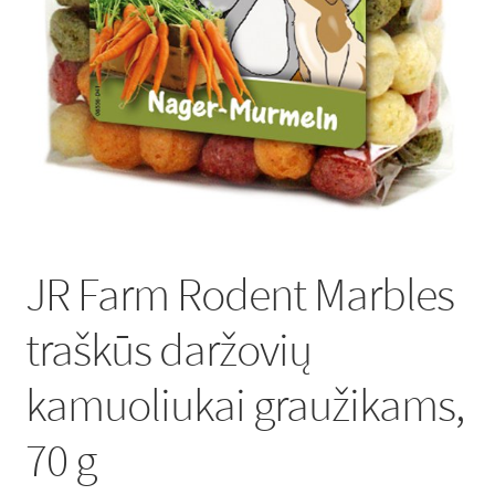
Lumas*LT Rekomenduoja
Krepšelis
Apmokėjimas
JR Farm Rodent Marbles
traškūs daržovių
kamuoliukai graužikams,
70 g