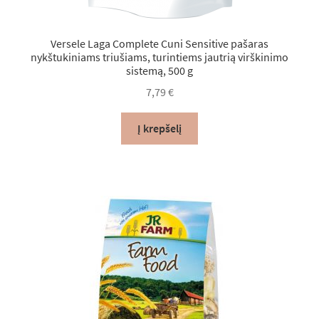
Versele Laga Complete Cuni Sensitive pašaras
nykštukiniams triušiams, turintiems jautrią virškinimo
sistemą, 500 g
7,79
€
Į krepšelį