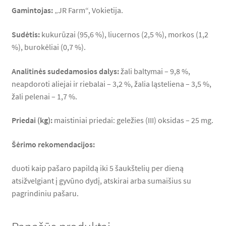
Gamintojas:
„JR Farm“, Vokietija.
Sudėtis:
kukurūzai (95,6 %), liucernos (2,5 %), morkos (1,2
%), burokėliai (0,7 %).
Analitinės sudedamosios dalys:
žali baltymai – 9,8 %,
neapdoroti aliejai ir riebalai – 3,2 %, žalia ląsteliena – 3,5 %,
žali pelenai – 1,7 %.
Priedai (kg):
maistiniai priedai: geležies (III) oksidas – 25 mg.
Šėrimo rekomendacijos:
duoti kaip pašaro papildą iki 5 šaukštelių per dieną
atsižvelgiant į gyvūno dydį, atskirai arba sumaišius su
pagrindiniu pašaru.