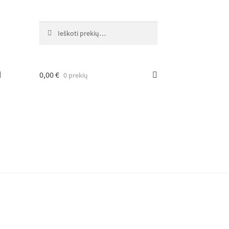
Ieškoti:
Ieškoti
0,00
€
0 prekių