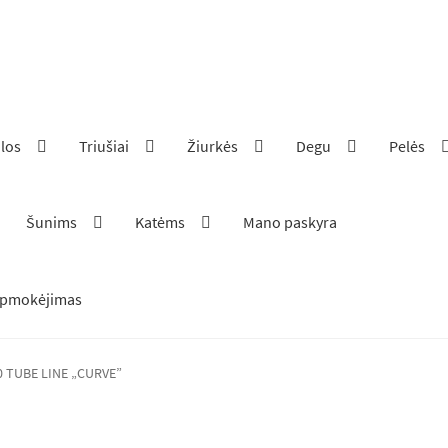
ilos
Triušiai
Žiurkės
Degu
Pelės
Šunims
Katėms
Mano paskyra
pmokėjimas
0 TUBE LINE „CURVE”