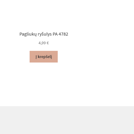
Pagliukų ryšulys PA 4782
4,99
€
Į krepšelį