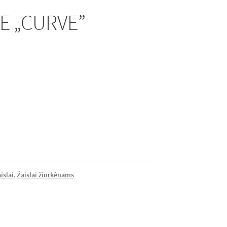
NE „CURVE”
islai
,
Žaislai žiurkėnams