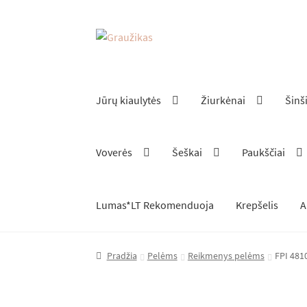
Pereiti
Pereiti
prie
prie
meniu
turinio
Jūrų kiaulytės
Žiurkėnai
Šinš
Voverės
Šeškai
Paukščiai
Lumas*LT Rekomenduoja
Krepšelis
A
Pradžia
Pelėms
Reikmenys pelėms
FPI 481