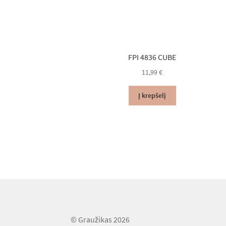
FPI 4836 CUBE
11,99
€
Į krepšelį
© Graužikas 2026