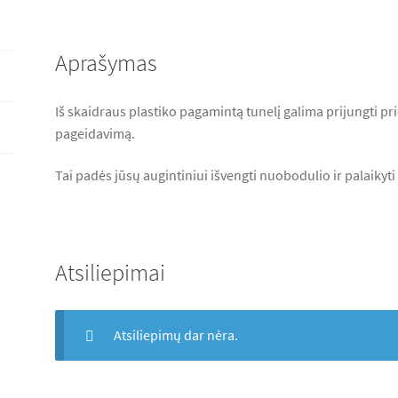
Aprašymas
Iš skaidraus plastiko pagamintą tunelį galima prijungti pr
pageidavimą.
Tai padės jūsų augintiniui išvengti nuobodulio ir palaikyti
Atsiliepimai
Atsiliepimų dar nėra.