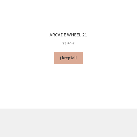
ARCADE WHEEL 21
32,59
€
Į krepšelį