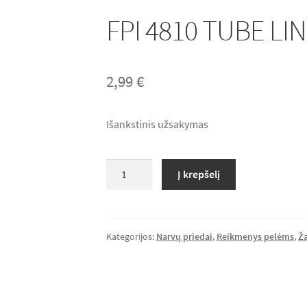
FPI 4810 TUBE LI
2,99
€
Išankstinis užsakymas
produkto
Į krepšelį
kiekis:
FPI
4810
TUBE
Kategorijos:
Narvų priedai
,
Reikmenys pelėms
,
Ža
LINE
"CURVE"