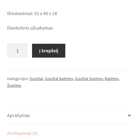
Išmatavimai: 55 x 40 x 18
Lumas*LT Rekomenduoja
Išankstinis užsakymas
Krepšelis
Apmokėjimas
produkto
Į krepšelį
kiekis:
DOMINO
DELUXE
50
Kategorijos:
Guoliai
,
Guoliai katėms
,
Guoliai šunims
,
Katėms
,
Šunims
Aprašymas
Atsiliepimai (0)