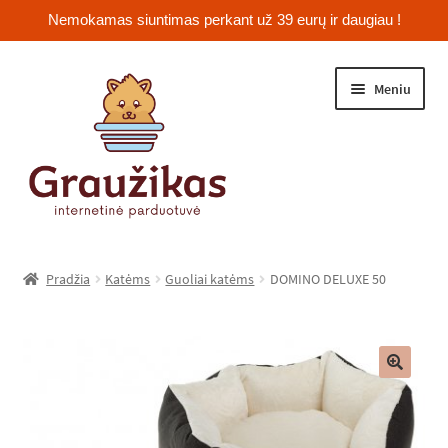
Nemokamas siuntimas perkant už 39 eurų ir daugiau !
Pereiti
Pereiti
Meniu
prie
prie
meniu
turinio
Išskleist
Jūrų kiaulytės
sub-
Pradžia
Katėms
Guoliai katėms
DOMINO DELUXE 50
menu
Išskleist
Žiurkėnai
sub-
menu
Išskleist
Šinšilos
sub-
🔍
menu
Išskleist
Triušiai
sub-