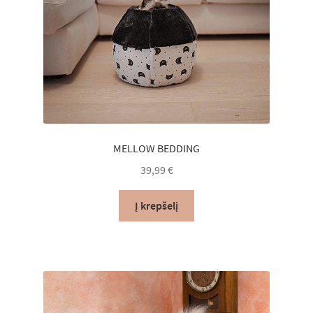
the
product
page
MELLOW BEDDING
39,99
€
Į krepšelį