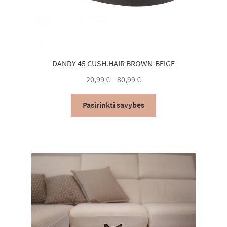
DANDY 45 CUSH.HAIR BROWN-BEIGE
Price
20,99
€
–
80,99
€
range:
This
20,99 €
Pasirinkti savybes
product
through
has
80,99 €
multiple
variants.
The
options
may
be
chosen
on