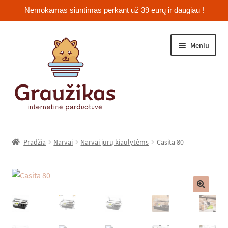
Nemokamas siuntimas perkant už 39 eurų ir daugiau !
Pereiti
Pereiti
Meniu
prie
prie
meniu
turinio
Išskleist
Jūrų kiaulytės
sub-
Pradžia
Narvai
Narvai jūrų kiaulytėms
Casita 80
menu
Išskleist
Žiurkėnai
sub-
menu
Išskleist
Šinšilos
sub-
🔍
menu
Išskleist
Triušiai
sub-