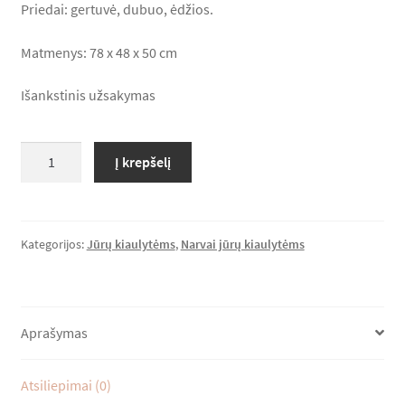
Priedai: gertuvė, dubuo, ėdžios.
Lumas*LT Rekomenduoja
Matmenys: 78 x 48 x 50 cm
Krepšelis
Išankstinis užsakymas
Apmokėjimas
produkto
Į krepšelį
kiekis:
Casita
80
Kategorijos:
Jūrų kiaulytėms
,
Narvai jūrų kiaulytėms
Aprašymas
Atsiliepimai (0)