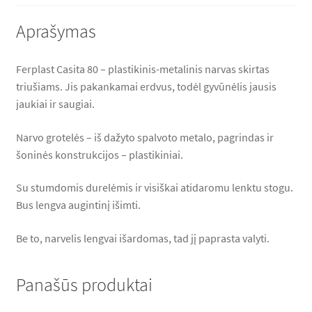
Aprašymas
Ferplast Casita 80 – plastikinis-metalinis narvas skirtas
triušiams. Jis pakankamai erdvus, todėl gyvūnėlis jausis
jaukiai ir saugiai.
Narvo grotelės – iš dažyto spalvoto metalo, pagrindas ir
šoninės konstrukcijos – plastikiniai.
Su stumdomis durelėmis ir visiškai atidaromu lenktu stogu.
Bus lengva augintinį išimti.
Be to, narvelis lengvai išardomas, tad jį paprasta valyti.
Panašūs produktai