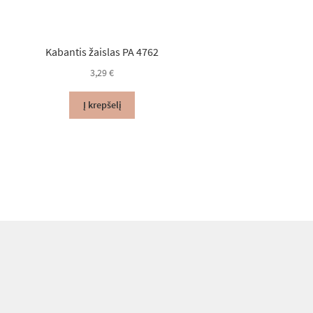
Kabantis žaislas PA 4762
3,29
€
Į krepšelį