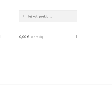
Ieškoti:
Ieškoti
0,00
€
0 prekių