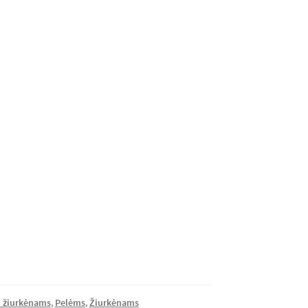
i žiurkėnams
,
Pelėms
,
Žiurkėnams