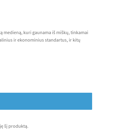
tą medieną, kuri gaunama iš miškų, tinkamai
linius ir ekonominius standartus, ir kitų
iję šį produktą.