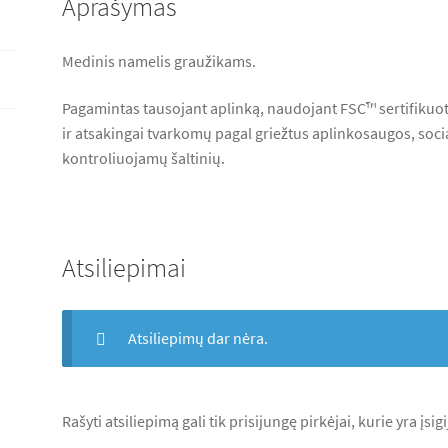
Aprašymas
Medinis namelis graužikams.
Pagamintas tausojant aplinką, naudojant FSC™ sertifikuo
ir atsakingai tvarkomų pagal griežtus aplinkosaugos, socia
kontroliuojamų šaltinių.
Atsiliepimai
Atsiliepimų dar nėra.
Rašyti atsiliepimą gali tik prisijungę pirkėjai, kurie yra įsig