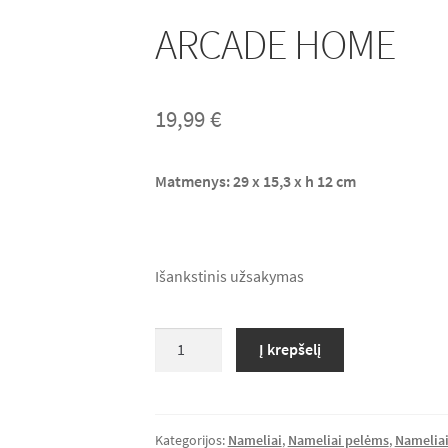
ARCADE HOME
19,99
€
Matmenys: 29 x 15,3 x h 12 cm
Išankstinis užsakymas
produkto
Į krepšelį
kiekis:
ARCADE
HOME
Kategorijos:
Nameliai
,
Nameliai pelėms
,
Namelia