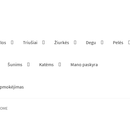
ilos
Triušiai
Žiurkės
Degu
Pelės
Šunims
Katėms
Mano paskyra
pmokėjimas
HOME