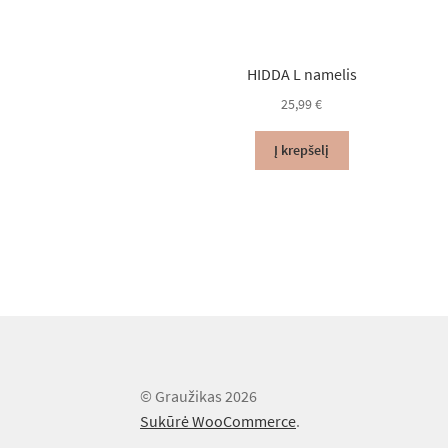
HIDDA L namelis
25,99
€
Į krepšelį
© Graužikas 2026
Sukūrė WooCommerce
.