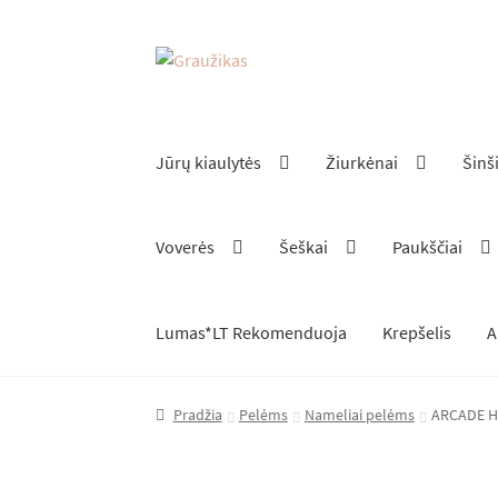
Pereiti
Pereiti
prie
prie
meniu
turinio
Jūrų kiaulytės
Žiurkėnai
Šinš
Voverės
Šeškai
Paukščiai
Lumas*LT Rekomenduoja
Krepšelis
A
Pradžia
Pelėms
Nameliai pelėms
ARCADE 