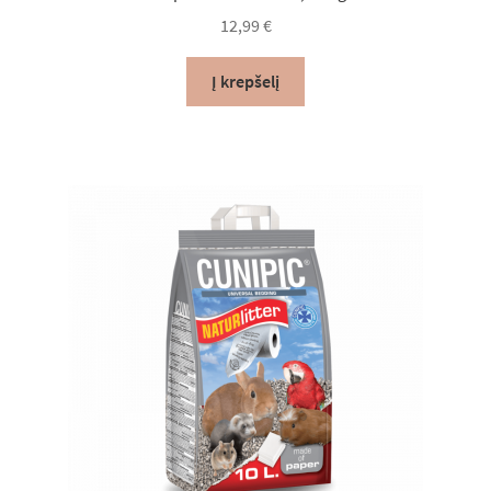
12,99
€
Lumas*LT Rekomenduoja
Į krepšelį
Krepšelis
Apmokėjimas