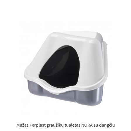
has
multiple
variants.
The
options
may
be
chosen
on
the
product
page
Mažas Ferplast graužikų tualetas NORA su dangčiu