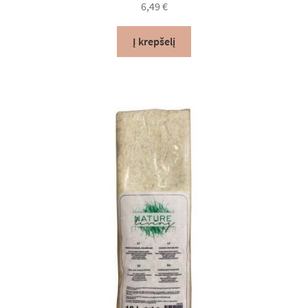
6,49
€
Į krepšelį