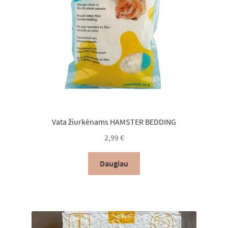
Vata žiurkėnams HAMSTER BEDDING
2,99
€
Daugiau