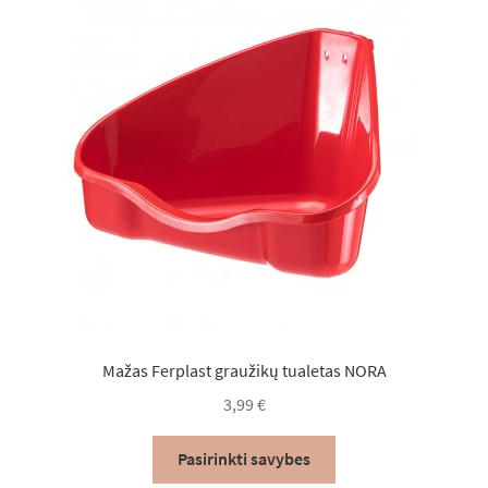
Mažas Ferplast graužikų tualetas NORA
3,99
€
This
Pasirinkti savybes
product