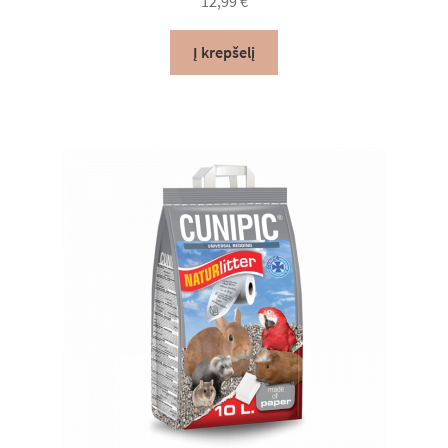
12,99
€
Lumas*LT Rekomenduoja
Į krepšelį
Krepšelis
Apmokėjimas